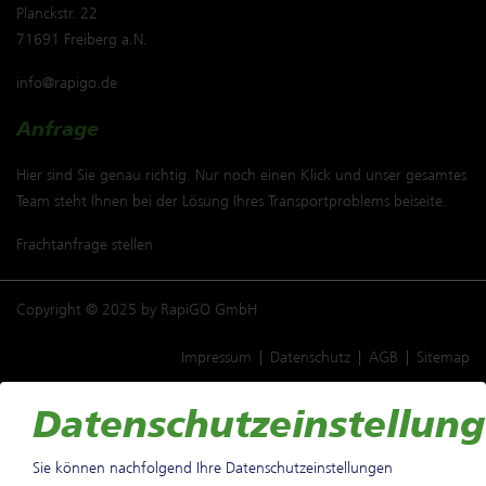
Planckstr. 22
71691 Freiberg a.N.
info@rapigo.de
Anfrage
Hier sind Sie genau richtig. Nur noch einen Klick und unser gesamtes
Team steht Ihnen bei der Lösung Ihres Transportproblems beiseite.
Frachtanfrage
stellen
Copyright © 2025 by RapiGO GmbH
Impressum
Datenschutz
AGB
Sitemap
Datenschutzeinstellun
Sie können nachfolgend Ihre Datenschutzeinstellungen